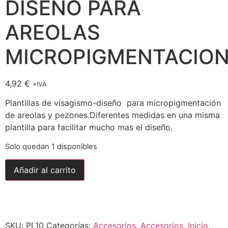
DISEÑO PARA
AREOLAS
MICROPIGMENTACIO
4,92
€
+IVA
Plantillas de visagismo-diseño para micropigmentación
de areolas y pezones.Diferentes medidas en una misma
plantilla para facilitar mucho mas el diseño.
Solo quedan 1 disponibles
Añadir al carrito
Envío gratuito para pedidos
superiores a
150,00
€
SKU:
PL10
Categorías:
Accesorios
,
Accesorios
,
Inicio
,