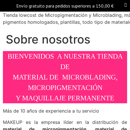
Envío gratuito para pedidos superiores a
150,00
€
Tienda lowcost de Micropigmentación y Microblading, má
pigmentos homologados, plantillas, todo tipo de materiale
Sobre nosotros
BIENVENIDOS A NUESTRA TIENDA
DE
MATERIAL DE MICROBLADING,
MICROPIGMENTACIÓN
Y MAQUILLAJE PERMANENTE
Más de 10 años de experiencia a tu servicio
MAKEUP es la empresa líder en la distribución de
material de micropigmentación, material de