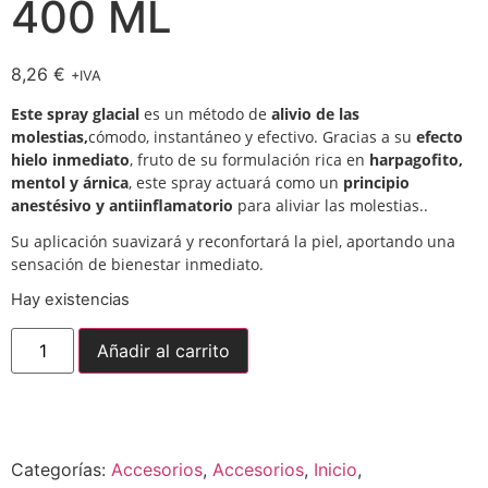
400 ML
8,26
€
+IVA
Este spray glacial
es un método de
alivio de las
molestias,
cómodo, instantáneo y efectivo. Gracias a su
efecto
hielo inmediato
, fruto de su formulación rica en
harpagofito,
mentol y árnica
, este spray actuará como un
principio
anestésivo y antiinflamatorio
para aliviar las molestias..
Su aplicación suavizará y reconfortará la piel, aportando una
sensación de bienestar inmediato.
Hay existencias
Añadir al carrito
Envío gratuito para
pedidos superiores a
150,00
€
Categorías:
Accesorios
,
Accesorios
,
Inicio
,