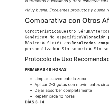
«Productos buenísimos y trato espectacular»
«Muy buena. Excelentes productos y buena re
Comparativa con Otros Af
CaracterísticaNuestro SérumAfterca
Genérica❌ No específica
Valoración 
Básicos❌ Sintéticos
Resultados comp
personalizado❌ Sin soporte❌ Sin so
Protocolo de Uso Recomenda
PRIMERAS 48 HORAS
Limpiar suavemente la zona
Aplicar 2-3 gotas con movimientos circ
Dejar absorber completamente
Repetir cada 12 horas
DÍAS 3-14