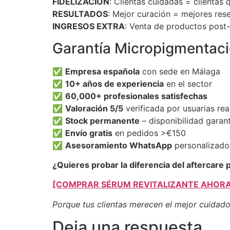
FIDELIZACIÓN
: Clientas cuidadas = clientas
RESULTADOS
: Mejor curación = mejores res
INGRESOS EXTRA
: Venta de productos post
Garantía Micropigmentaci
✅
Empresa española
con sede en Málaga
✅
10+ años de experiencia
en el sector
✅
60,000+ profesionales satisfechas
✅
Valoración 5/5
verificada por usuarias rea
✅
Stock permanente
– disponibilidad garan
✅
Envío gratis
en pedidos >€150
✅
Asesoramiento WhatsApp
personalizado
¿Quieres probar la diferencia del aftercare
[COMPRAR SÉRUM REVITALIZANTE AHORA
Porque tus clientas merecen el mejor cuidado
Deja una respuesta