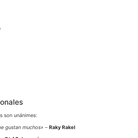
e
ionales
es son unánimes:
 me gustan muchos»
–
Raky Rakel