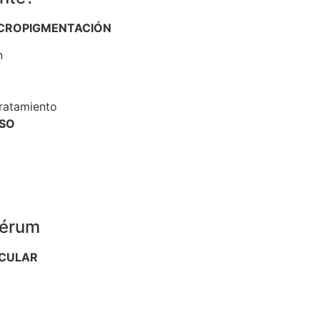
ICROPIGMENTACIÓN
n
tratamiento
USO
Sérum
ECULAR