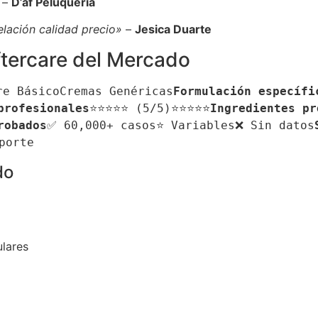
–
D’af Peluquería
lación calidad precio»
–
Jesica Duarte
tercare del Mercado
re BásicoCremas Genéricas
Formulación específi
profesionales
⭐⭐⭐⭐⭐ (5/5)⭐⭐⭐⭐⭐
Ingredientes pr
robados
✅ 60,000+ casos⭐ Variables❌ Sin datos
porte
do
ulares