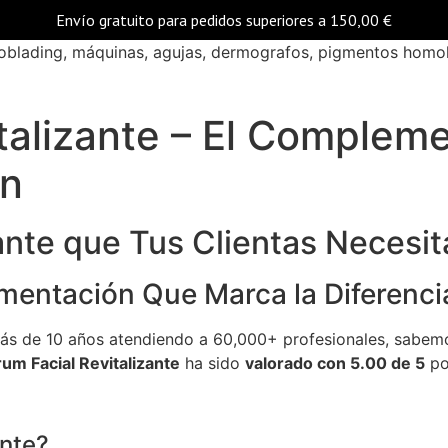
Envío gratuito para pedidos superiores a
150,00
€
blading, máquinas, agujas, dermografos, pigmentos homolog
talizante – El Complem
ón
ante que Tus Clientas Necesit
mentación Que Marca la Diferenci
ás de 10 años atendiendo a 60,000+ profesionales, sabem
um Facial Revitalizante
ha sido
valorado con 5.00 de 5
po
ente?