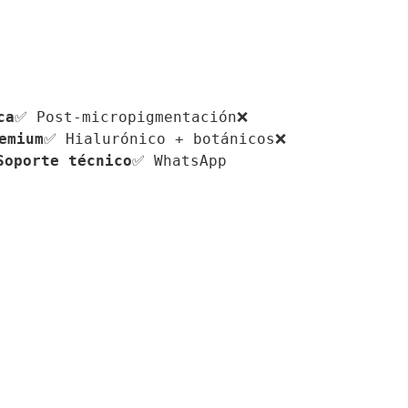
ca
✅ Post-micropigmentación❌ 
emium
✅ Hialurónico + botánicos❌ 
Soporte técnico
✅ WhatsApp 